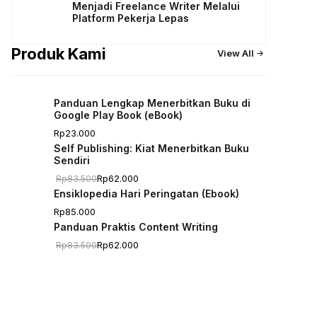
Menjadi Freelance Writer Melalui
Platform Pekerja Lepas
Produk Kami
View All
Panduan Lengkap Menerbitkan Buku di
Google Play Book (eBook)
Rp
23.000
Self Publishing: Kiat Menerbitkan Buku
Sendiri
Rp
62.000
Rp
83.500
Harga
Harga
Ensiklopedia Hari Peringatan (Ebook)
aslinya
saat
Rp
85.000
adalah:
ini
Panduan Praktis Content Writing
Rp83.500.
adalah:
Rp
62.000
Rp
83.500
Harga
Harga
Rp62.000.
aslinya
saat
adalah:
ini
Rp83.500.
adalah: